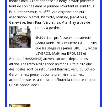
médias locaux l’ont annoncé : la neige devrait pointer le
bout de son nez dans la journée !Pourtant ils sont tous
ème
là, au rendez-vous du 4
Gala organisé par leur
association :Marcel, Pierrette, Martine, Jean-Louis,
Geneviève, Jean-Paul, Véro et Isa. Vite, il n’y a pas de
temps à perdre.
9h30
: Les professeurs de cabrette
(Jean-Claude RIEU et Pierre CAPEL) ainsi
que les stagiaires (Annie BRETTE, Roger
LEYBROS, Matthieu BROUSSE et
Bernard CHASSAING) arrivent.Un petit-déjeuner les
attend. Les retrouvailles sont animées. Il faut dire que
des fidèles sont de retour.Seul Bernard, venu du Lot-et-
Garonne, est présent pour la première fois. Il est
accordéoniste et a choisi de débuter la cabrette ce jour.
Quelle bonne idée !