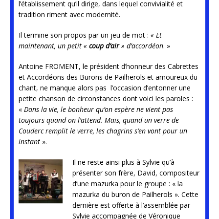
l’établissement qu’il dirige, dans lequel convivialité et
tradition riment avec modernité.
Il termine son propos par un jeu de mot :
« Et
maintenant, un petit «
coup d’air
» d’accordéon
. »
Antoine FROMENT, le président d’honneur des Cabrettes
et Accordéons des Burons de Pailherols et amoureux du
chant, ne manque alors pas l’occasion d’entonner une
petite chanson de circonstances dont voici les paroles :
«
Dans la vie, le bonheur qu’on espère ne vient pas
toujours quand on l’attend. Mais, quand un verre de
Couderc remplit le verre, les chagrins s’en vont pour un
instant
».
Il ne reste ainsi plus à Sylvie qu’à
présenter son frère, David, compositeur
d’une mazurka pour le groupe : « la
mazurka du buron de Pailherols ». Cette
dernière est offerte à l’assemblée par
Sylvie accompagnée de Véronique