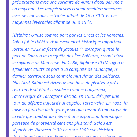
précipitations avec une variante de 40mm d’eau par mois
en moyenne. Les températures restent méditerranéennes,
avec des moyennes estivales allant de 16 à 30 °c et des
moyennes hivernales allant de 06 à 15 °c.
Histoire :
Utilisé comme port par les Grecs et les Romains,
Salou fut le théâtre d’un évènement historique important
er
lorsqu’en 1229 la flotte de Jacques I
d’Aragon quitta le
port de Salou à la conquête des Îles Baléares, créant ainsi
le royaume de Majorque. En 1286, Alphonse III d’Aragon a
également quitté ce port à la conquête de Minorque, le
dernier territoire sous contrôle musulman des Baléares.
Plus tard, Salou est devenue une base de pirates. Après
cela, l’endroit étant considéré comme dangereux,
l’archevêque de Tarragone décida, en 1530, d’ériger une
tour de défense aujourd’hui appelée Torre Vella. En 1865, la
mise en fonction de la gare provoqua l’essor économique de
la ville qui conduit lui-même à une expansion touristique
porteuse de prospérité cent ans plus tard. Salou est
séparée de Vila-seca le 30 octobre 1989 sur décision
du Tribunal suprême. Pour les vacanciers qui préfèrent le