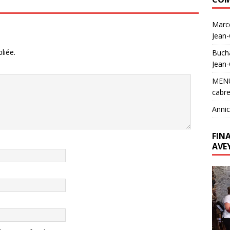
Marc
Jean
liée.
Buch
Jean
MEN
cabre
Annic
FIN
AVE
Lecte
vidéo