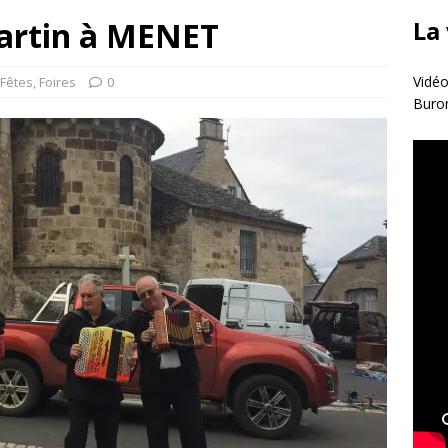
Martin à MENET
La
Vidéo
Fêtes
,
Foires
0
Buro