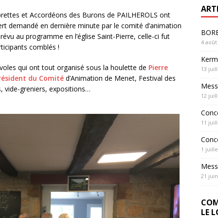
ART
brettes et Accordéons des Burons de PAILHEROLS ont
rt demandé en dernière minute par le comité d’animation
BOREL
prévu au programme en l’église Saint-Pierre, celle-ci fut
4 août
rticipants comblés !
Kerme
oles qui ont tout organisé sous la houlette de
Pierre
13 juil
sident du Comité
d’Animation de Menet, Festival des
Messe
, vide-greniers, expositions…
12 juil
Conc
11 juil
Conc
1 juill
Messe
21 jui
COM
LE 