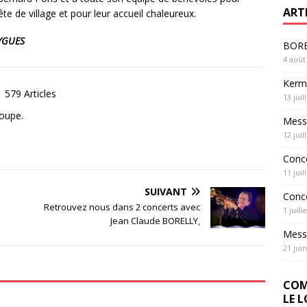
ART
te de village et pour leur accueil chaleureux.
OYGUES
BOREL
4 août
Kerme
579 Articles
13 juil
roupe.
Messe
12 juil
Conc
11 juil
SUIVANT
Conc
Retrouvez nous dans 2 concerts avec
1 juill
Jean Claude BORELLY,
Messe
21 jui
COM
LE 