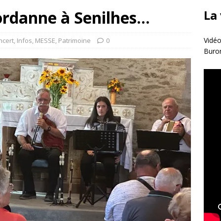
Jordanne à Senilhes…
La
Vidéo
ncert
,
Infos
,
MESSE
,
Patrimoine
0
Buro