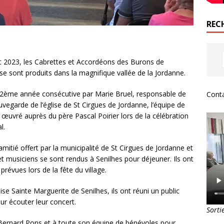
REC
t 2023, les Cabrettes et Accordéons des Burons de
 se sont produits dans la magnifique vallée de la Jordanne.
 2ème année consécutive par Marie Bruel, responsable de
Conta
uvegarde de l’église de St Cirgues de Jordanne, l’équipe de
œuvré auprès du père Pascal Poirier lors de la célébration
l.
’amitié offert par la municipalité de St Cirgues de Jordanne et
et musiciens se sont rendus à Senilhes pour déjeuner. Ils ont
révues lors de la fête du village.
ise Sainte Marguerite de Senilhes, ils ont réuni un public
r écouter leur concert.
Sorti
Bernard Pons et à toute son équipe de bénévoles pour