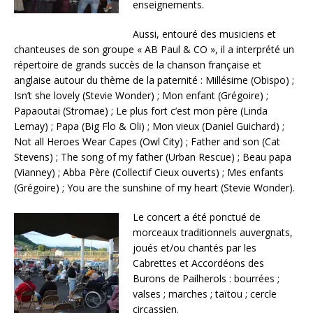
enseignements.
Aussi, entouré des musiciens et
chanteuses de son groupe « AB Paul & CO », il a interprété un
répertoire de grands succès de la chanson française et
anglaise autour du thème de la paternité : Millésime (Obispo) ;
Isn’t she lovely (Stevie Wonder) ; Mon enfant (Grégoire) ;
Papaoutai (Stromae) ; Le plus fort c’est mon père (Linda
Lemay) ; Papa (Big Flo & Oli) ; Mon vieux (Daniel Guichard) ;
Not all Heroes Wear Capes (Owl City) ; Father and son (Cat
Stevens) ; The song of my father (Urban Rescue) ; Beau papa
(Vianney) ; Abba Père (Collectif Cieux ouverts) ; Mes enfants
(Grégoire) ; You are the sunshine of my heart (Stevie Wonder).
Le concert a été ponctué de
morceaux traditionnels auvergnats,
joués et/ou chantés par les
Cabrettes et Accordéons des
Burons de Pailherols : bourrées ;
valses ; marches ; taïtou ; cercle
circassien.