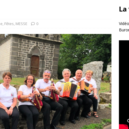
La
Vidéo
le
,
Fêtes
,
MESSE
0
Buro