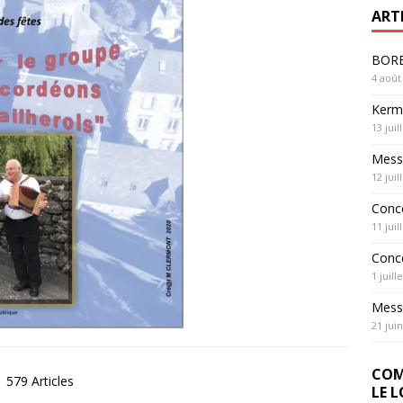
ART
BOREL
4 août
Kerme
13 juil
Messe
12 juil
Conc
11 juil
Conc
1 juill
Messe
21 jui
COM
579 Articles
LE 