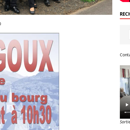
REC
0
Conta
Sorti