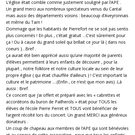
L’église était comble comme justement souligné par l’APE .
Un grand merci aux nombreux spectateurs venus du Cantal
mais aussi des départements voisins : beaucoup d’Aveyronnais
et même du Tarn !
Dommage que les habitants de Pierrefort ne se soit pas sentis
plus concernés ! En plus , c’était gratuit …C’est sûrement pour
ça ! Ou à cause du grand soleil qui brillait ce jour là ( da
ns nos
coeurs )…Bref .
ça aurait été bien apprécié aussi qu’une majorité de parents
d’élèves permettent à leurs enfants de découvrir , pour la
plupart , notre folklore et notre culture locale au sein de leur
propre église ( qui était chauffée d’ailleurs ) ! C’est important la
culture et le patrimoine ….(Enfin , ce n’est que mon avis) .Là
aussi : Bref.
Ce concert que j’ai offert et préparé avec les « cabrettes et
accordéons du buron de Pailherols » était pour TOUS les
élèves de l’école Pierre Perret et TOUS vont bénéficier de
l’argent récolté lors du concert. Un grand MERCI aux généreux
donateurs .
Un coup de chapeau aux membres de l’APE qui sont bénévoles
et au service de cette association , pour que tous les enfants