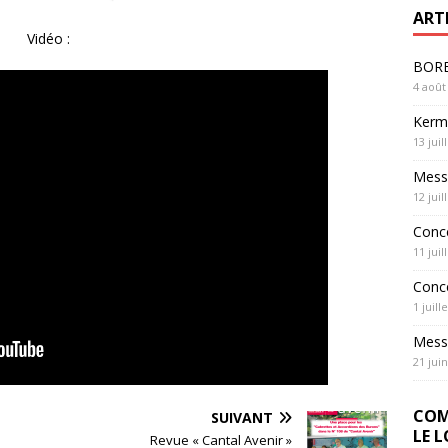
ART
Vidéo :
BOREL
4 août
Kerme
13 juil
Messe
12 juil
Conc
11 juil
Conc
1 juill
Messe
21 jui
COM
SUIVANT
LE 
Revue « Cantal Avenir »