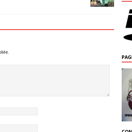
liée.
PAG
COM