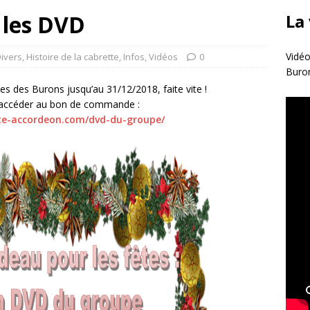
 les DVD
La
Vidéo
ivers
,
Histoire de la cabrette
,
Infos
,
Vidéos
0
Buro
s des Burons jusqu’au 31/12/2018, faite vite !
r accéder au bon de commande :
te-accordeon.com/dvd-du-groupe/