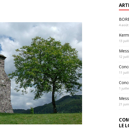
ART
BOREL
4 août
Kerme
13 juil
Messe
12 juil
Conc
11 juil
Conc
1 juill
Messe
21 jui
COM
LE 