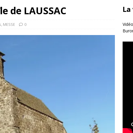
île de LAUSSAC
La
Vidéo
s
,
MESSE
0
Buro