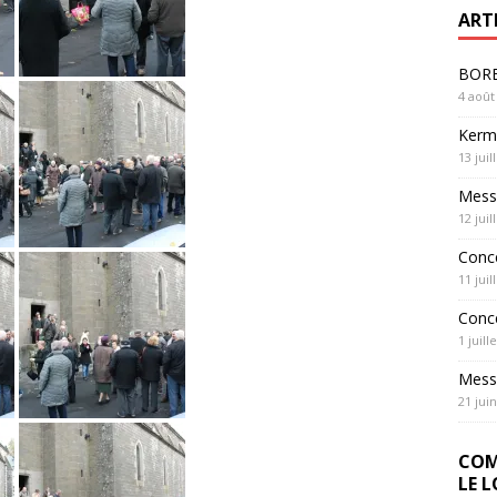
ART
BOREL
4 août
Kerme
13 juil
Messe
12 juil
Conc
11 juil
Conc
1 juill
Messe
21 jui
COM
LE 