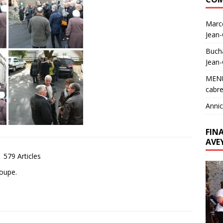
Marc
Jean
Buch
Jean
MEN
cabre
Annic
FIN
AVE
579 Articles
Lecte
roupe.
vidéo