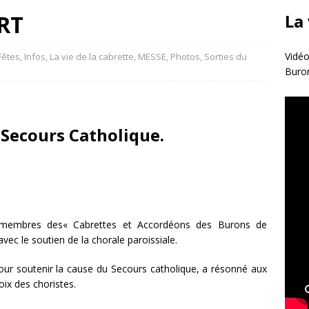
RT
La
Vidéo
Fêtes
,
Infos
,
La vie de la cabrette
,
MESSE
,
Photos
,
Sorties du
Buro
 Secours Catholique.
membres des« Cabrettes et Accordéons des Burons de
vec le soutien de la chorale paroissiale.
pour soutenir la cause du Secours catholique, a résonné aux
ix des choristes.