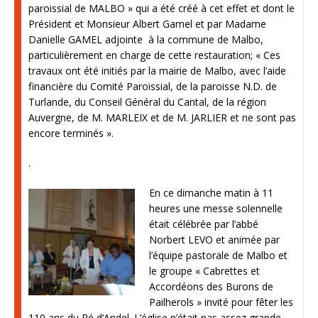
paroissial de MALBO » qui a été créé à cet effet et dont le
Président et Monsieur Albert Gamel et par Madame
Danielle GAMEL adjointe à la commune de Malbo,
particulièrement en charge de cette restauration; « Ces
travaux ont été initiés par la mairie de Malbo, avec l’aide
financière du Comité Paroissial, de la paroisse N.D. de
Turlande, du Conseil Général du Cantal, de la région
Auvergne, de M. MARLEIX et de M. JARLIER et ne sont pas
encore terminés ».
.
En ce dimanche matin à 11
heures une messe solennelle
était célébrée par l’abbé
Norbert LEVO et animée par
l’équipe pastorale de Malbo et
le groupe « Cabrettes et
Accordéons des Burons de
Pailherols » invité pour fêter les
110 ans du Pé d’Andel. L’église n’était pas assez grande