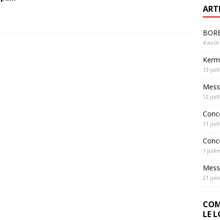
ART
BOREL
4 août
Kerme
13 juil
Messe
12 juil
Conc
11 juil
Conc
1 juill
Messe
21 jui
COM
LE 