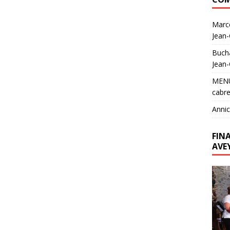
Marc
Jean
Buch
Jean
MEN
cabre
Annic
FIN
AVE
Lecte
vidéo