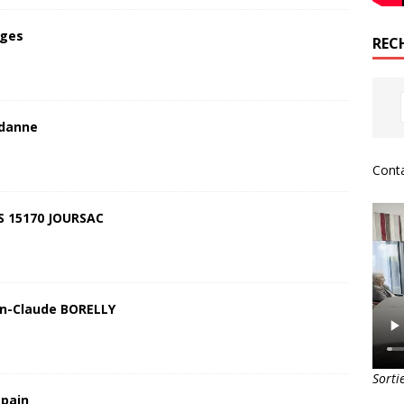
iges
REC
rdanne
Conta
S 15170 JOURSAC
an-Claude BORELLY
Sorti
 pain