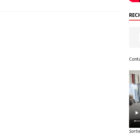
REC
Conta
Sorti