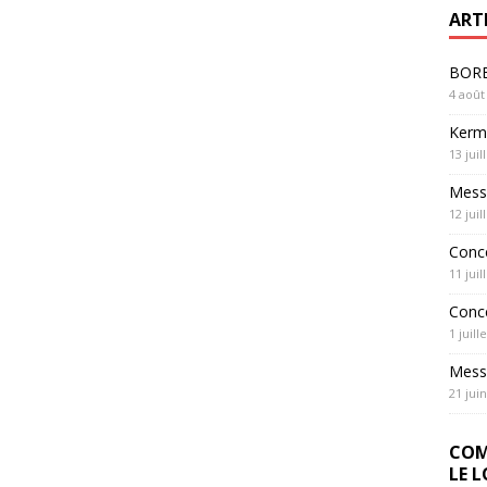
ART
BOREL
4 août
Kerme
13 juil
Messe
12 juil
Conc
11 juil
Conc
1 juill
Messe
21 jui
COM
LE 