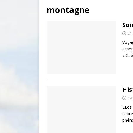
montagne
Soi
21
Voyag
assem
« Cab
His
19 
LLes 
cabre
phéno