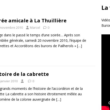
La
rée amicale à La Thuillière
Vidéo
Buro
 novembre 2010
Marcel
0
e dans le passé le temps d’une soirée… Après son
blée générale, samedi 20 novembre 2010, l’équipe de
rettes et Accordéons des burons de Pailherols »
[…]
toire de la cabrette
janvier 2010
0
grands moments de l’histoire de l’accordéon et de la
tte La cabrette a son histoire étroitement mêlée au
mène de la colonie auvergnate de
[…]