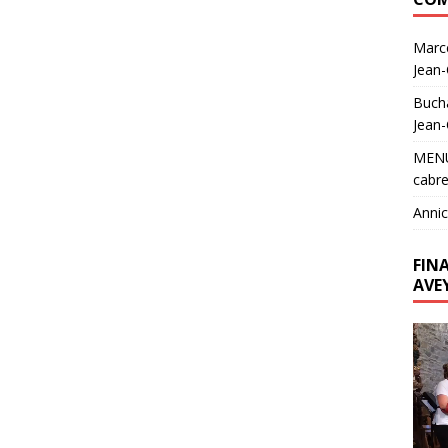
Marc
Jean
Buch
Jean
MEN
cabre
Annic
FIN
AVE
Lecte
vidéo