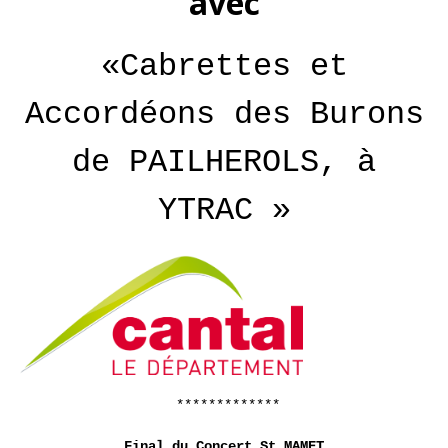
avec
«Cabrettes et
Accordéons des Burons
de PAILHEROLS, à
YTRAC »
*************
Final du Concert St MAMET