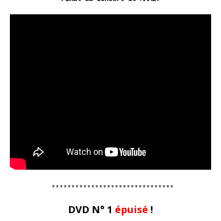
*******************************
DVD N° 1
épuisé
!