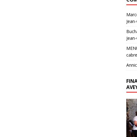
Marc
Jean
Buch
Jean
MEN
cabre
Annic
FIN
AVE
Lecte
vidéo