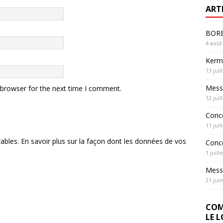
ART
BOREL
4 août
Kerme
13 juil
Messe
 browser for the next time I comment.
12 juil
Conc
11 juil
rables.
En savoir plus sur la façon dont les données de vos
Conc
1 juill
Messe
21 jui
COM
LE 